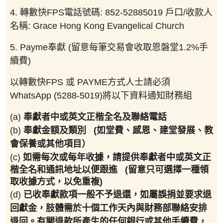
4. 轉數快FPS電話號碼: 852-52885019 戶口/收款人
名稱: Grace Hong Kong Evangelical Church
5. Payme奉獻 (留意每筆交易會收取恩磐堂1.2%手
續費)
以轉數快FPS 或 PAYME方式人士請必須
WhatsApp (5288-5019)將以下資料通知財務組
(a)
奉獻者中或英文正楷全名及聯絡電話
(b)
奉獻金額及類別
(
如堂費、感恩、建堂發展、教
會保養或其他項目）
(c)
如需每次或每年收據，請提供奉獻者中或英文正
楷全名和通訊地址以便跟進
(
留意只可選擇一種領
取收據方式，以免重複
)
(d)
已收奉獻款項一般不予退還，如屬誤捐並要求退
回獻金，肢體需於十個工作天內與財務部聯絡安排
退回。有關退款所產生的任何銀行或其他手續費，