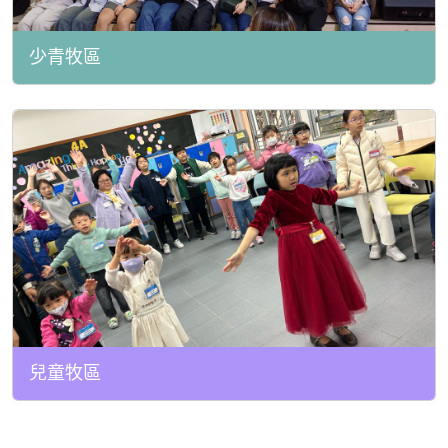
少青牧區
兒童牧區